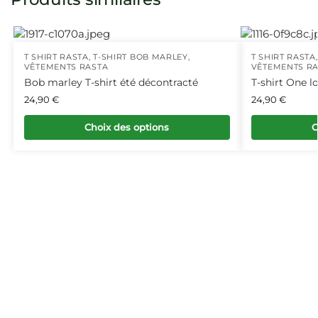
T SHIRT RASTA
,
T-SHIRT BOB MARLEY
,
T SHIRT RASTA
VÊTEMENTS RASTA
VÊTEMENTS R
Bob marley T-shirt été décontracté
T-shirt One l
24,90
€
24,90
€
Choix des options
C