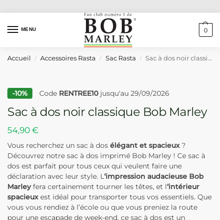
MENU
0
Accueil
Accessoires Rasta
Sac Rasta
Sac à dos noir classique Bob Marley
/
/
/
-10%
Code
RENTREE10
jusqu'au 29/09/2026
Sac à dos noir classique Bob Marley
54,90
€
Vous recherchez un sac à dos
élégant et spacieux
?
Découvrez notre sac à dos imprimé Bob Marley ! Ce sac à
dos est parfait pour tous ceux qui veulent faire une
déclaration avec leur style. L
‘impression audacieuse Bob
Marley
fera certainement tourner les têtes, et l
‘intérieur
spacieux
est idéal pour transporter tous vos essentiels. Que
vous vous rendiez à l’école ou que vous preniez la route
pour une escapade de week-end, ce sac à dos est un