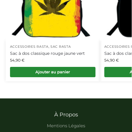
ACCESSOIRES RASTA
,
SAC RASTA
ACCESSOIRES 
Sac à dos classique rouge jaune vert
Sac à dos cla
54,90
€
54,90
€
Ajouter au panier
A
À Propos
Mentions Légales